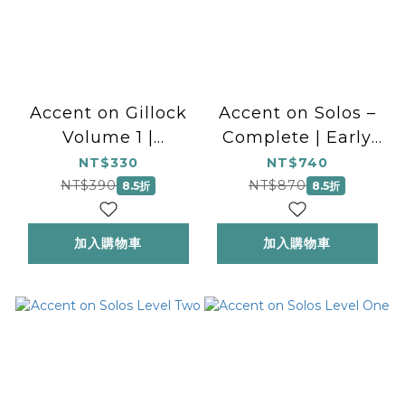
Accent on Gillock
Accent on Solos –
Volume 1 |
Complete | Early
National
to Later
NT$330
NT$740
Federation of
Elementary Level
NT$390
NT$870
8.5折
8.5折
Music Clubs 2024-
2028 Selection |
加入購物車
加入購物車
Early to Mid-
Elementary Level