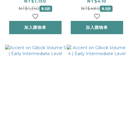
Eight Volumes in
Intermediate Level
NT$1,150
NT$410
One | NFMC 2024-
NT$1,350
NT$480
8.5折
8.5折
2028 Selection
加入購物車
加入購物車