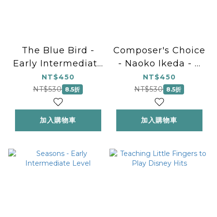
The Blue Bird -
Composer's Choice
Early Intermediate
- Naoko Ikeda - 8
Level
Original Early to
NT$450
NT$450
Mid-Intermediate
NT$530
NT$530
8.5折
8.5折
Level Piano Solos
加入購物車
加入購物車