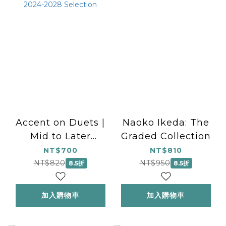
Accent on Duets |
Naoko Ikeda: The
Mid to Later
Graded Collection
Intermediate
NT$700
NT$810
Level/1 Piano, 4
NT$820
NT$950
8.5折
8.5折
Hands | NFMC
2024-2028
加入購物車
加入購物車
Selection