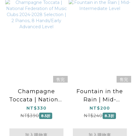
售完
售完
Champagne
Fountain in the
Toccata | National
Rain | Mid-
Federation of
Intermediate Level
NT$330
NT$200
Music Clubs 2024-
NT$390
NT$240
8.5折
8.3折
2028 Selection | 2
Pianos, 8
加入購物車
加入購物車