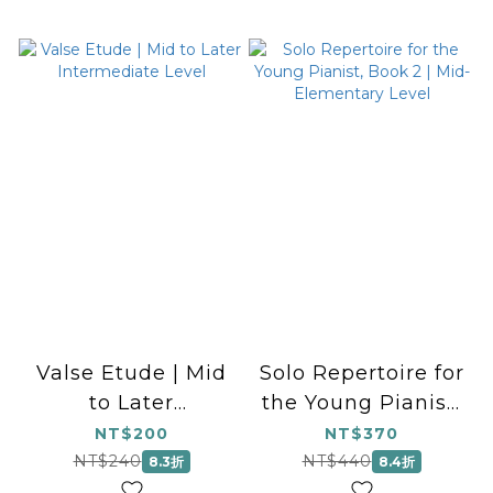
Valse Etude | Mid
Solo Repertoire for
to Later
the Young Pianist,
Intermediate Level
Book 2 | Mid-
NT$200
NT$370
Elementary Level
NT$240
NT$440
8.3折
8.4折