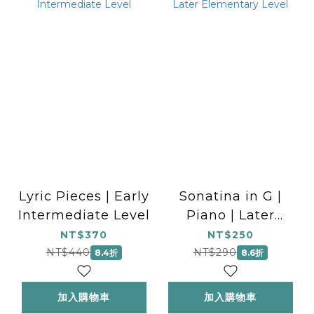
Lyric Pieces | Early
Sonatina in G |
Intermediate Level
Piano | Later
Elementary Level
NT$370
NT$250
NT$440
NT$290
8.4折
8.6折
加入購物車
加入購物車