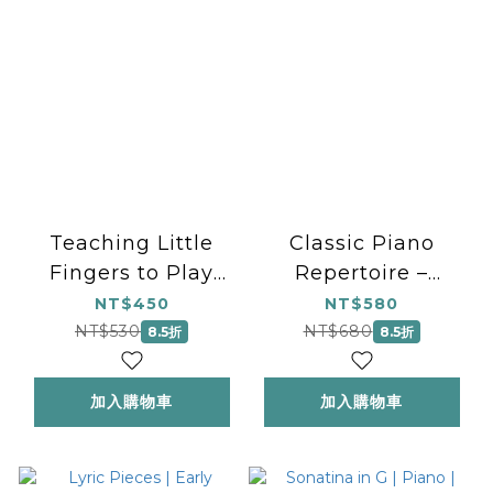
Teaching Little
Classic Piano
Fingers to Play
Repertoire –
Disney Tunes -
William Gillock |
NT$450
NT$580
Early Elementary
National
NT$530
NT$680
8.5折
8.5折
Level
Federation of
Music Clubs 2020-
加入購物車
加入購物車
2024 Selection