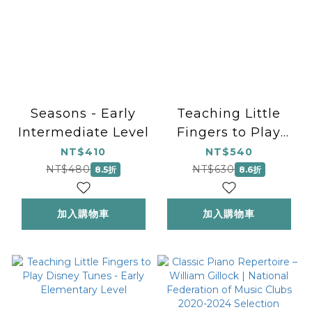
Seasons - Early
Teaching Little
Intermediate Level
Fingers to Play
Disney Hits
NT$410
NT$540
NT$480
NT$630
8.5折
8.6折
加入購物車
加入購物車