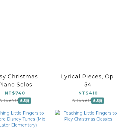
sy Christmas
Lyrical Pieces, Op.
Piano Solos
54
NT$740
NT$410
NT$870
NT$480
8.5折
8.5折