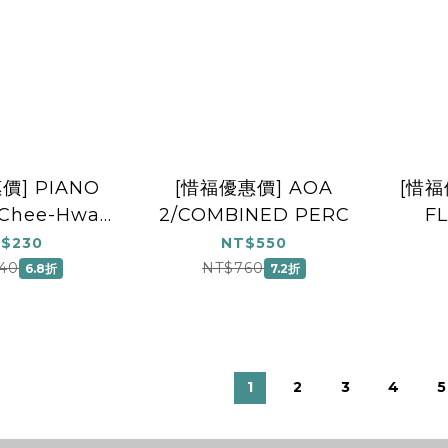
價] PIANO
[惜福優惠價] AOA
[惜福
 Chee-Hwa
2/COMBINED PERC
FL
琴作品集系列 -
$230
NT$550
ugh the
40
NT$760
6.8折
7.2折
ane (Asian
ition)
1
2
3
4
5