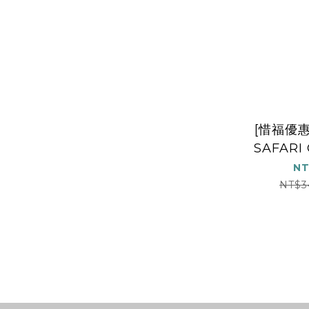
[惜福優惠
SAFARI
Tan 鋼
NT
Thro
NT$3
Windowp
Ed