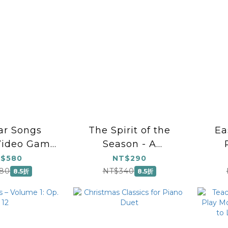
ar Songs
The Spirit of the
Ea
 Video Game
Season - A
 Easy Piano
Christmas Carol
$580
NT$290
Fantasy for Piano
80
NT$340
8.5折
8.5折
Solo