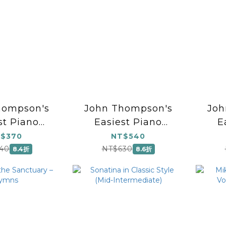
hompson's
John Thompson's
Joh
st Piano
Easiest Piano
E
 – Part 2
Course – Part 3
Co
$370
NT$540
k Only)
(Book+Audio)
(
40
NT$630
8.4折
8.6折