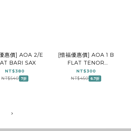
優惠價] AOA 2/E
[惜福優惠價] AOA 1 B
AT BARI SAX
FLAT TENOR
SAXOPHONE
NT$380
NT$300
NT$540
NT$450
7折
6.7折