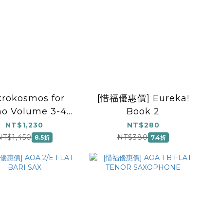
krokosmos for
[惜福優惠價] Eureka!
no Volume 3-4.
Book 2
BB 105
NT$1,230
NT$280
NT$1,450
NT$380
8.5折
7.4折