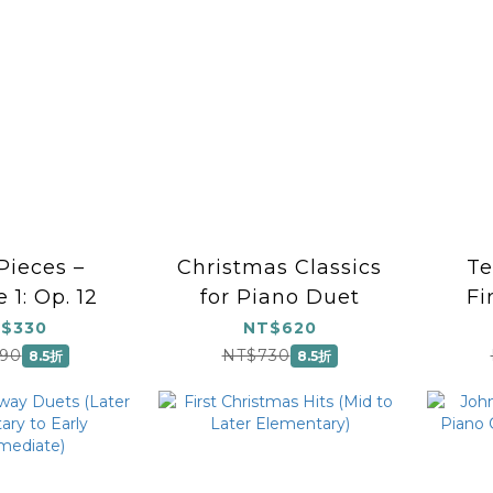
 Pieces –
Christmas Classics
Te
 1: Op. 12
for Piano Duet
Fi
More
$330
NT$620
(
90
NT$730
8.5折
8.5折