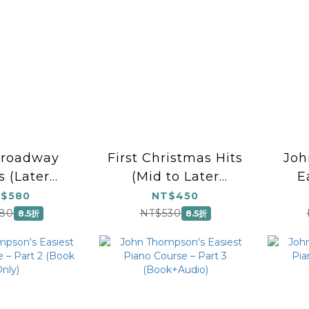
Broadway
First Christmas Hits
Joh
 (Later
(Mid to Later
E
ry to Early
Elementary)
Co
$580
NT$450
mediate)
80
NT$530
8.5折
8.5折