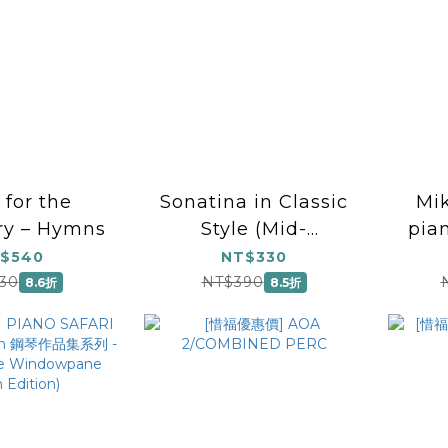
 for the
Sonatina in Classic
Mi
ry – Hymns
Style (Mid-
pia
Intermediate)
$540
NT$330
30
NT$390
8.6折
8.5折