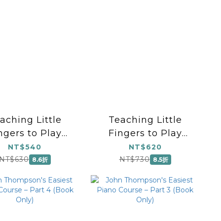
aching Little
Teaching Little
ngers to Play
Fingers to Play
 Disney Tunes
Christmas Classics
NT$540
NT$620
Mid to Later
NT$630
NT$730
8.6折
8.5折
Elementary)