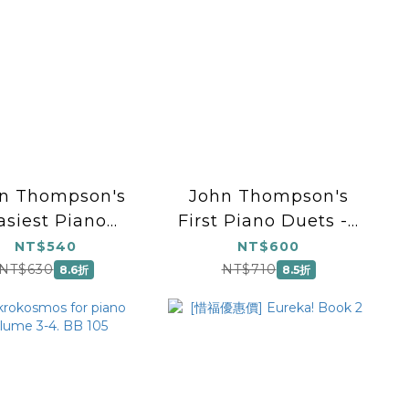
n Thompson's
John Thompson's
asiest Piano
First Piano Duets - 1
urse – Part 2
Piano, 4 Hands
NT$540
NT$600
Book+Audio)
(Early Elementary)
NT$630
NT$710
8.6折
8.5折