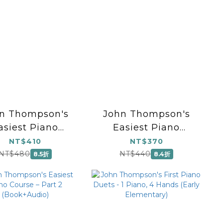
n Thompson's
John Thompson's
asiest Piano
Easiest Piano
urse – Part 4
Course – Part 3
NT$410
NT$370
(Book Only)
(Book Only)
NT$480
NT$440
8.5折
8.4折