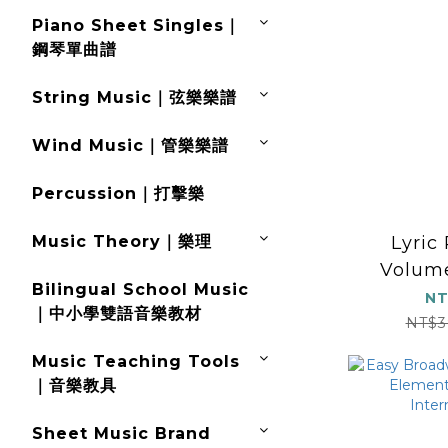
Piano Sheet Singles｜
鋼琴單曲譜
String Music｜弦樂樂譜
Wind Music｜管樂樂譜
Percussion｜打擊樂
Lyric
Music Theory｜樂理
Volume
Bilingual School Music
NT
｜中小學雙語音樂教材
NT$3
Music Teaching Tools
｜音樂教具
Sheet Music Brand