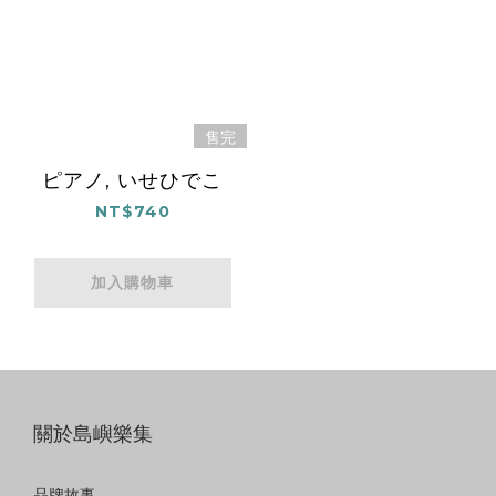
售完
ピアノ, いせひでこ
NT$740
加入購物車
關於島嶼樂集
品牌故事