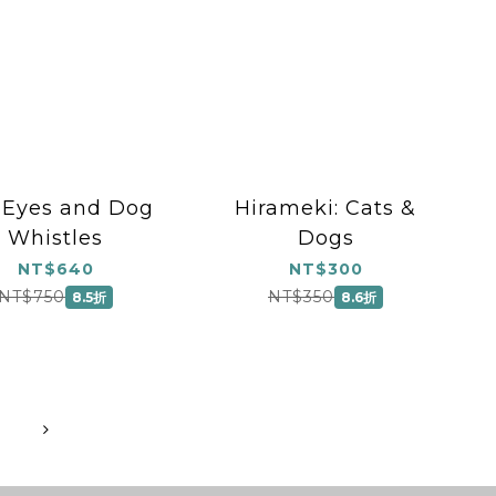
 Eyes and Dog
Hirameki: Cats &
Whistles
Dogs
NT$640
NT$300
NT$750
NT$350
8.5折
8.6折