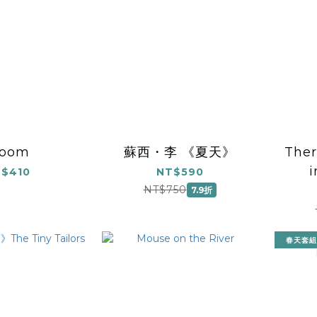
loom
蘇西・李 《夏天》
Ther
i
$410
NT$590
NT$750
7.9折
春天套組