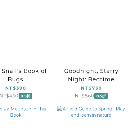
e Snail's Book of
Goodnight, Starry
Bugs
Night: Bedtime
poems inspired by
NT$390
NT$730
works of art
NT$460
NT$860
8.5折
8.5折