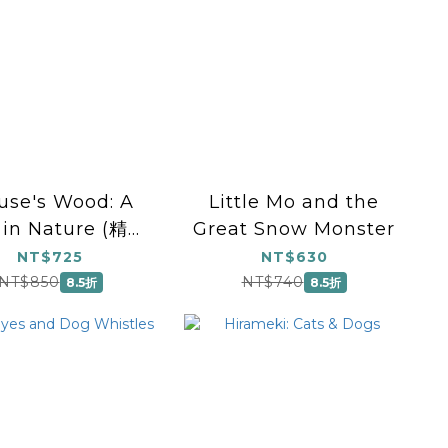
se's Wood: A
Little Mo and the
 in Nature (精裝
Great Snow Monster
版)
NT$725
NT$630
NT$850
NT$740
8.5折
8.5折