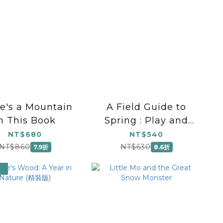
e's a Mountain
A Field Guide to
n This Book
Spring : Play and
learn in nature
NT$680
NT$540
NT$860
NT$630
7.9折
8.6折