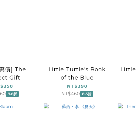
惠價] The
Little Turtle's Book
Littl
ect Gift
of the Blue
$350
NT$390
60
NT$460
7.6折
8.5折