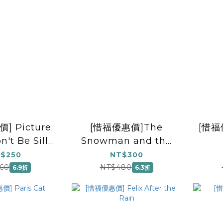
] Picture
[惜福優惠價]The
[惜福
't Be Silly,
Snowman and the
nta!
Sun
$250
NT$300
60
NT$480
6.9折
6.3折