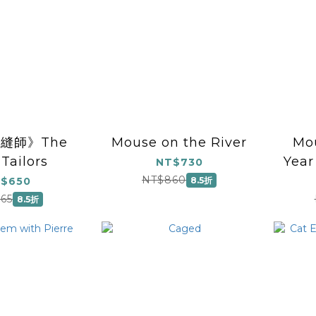
縫師》The
Mouse on the River
Mou
 Tailors
Year
NT$730
NT$860
$650
8.5折
65
8.5折