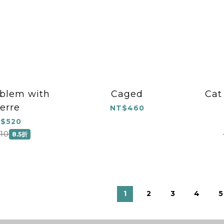
blem with
Caged
Cat
erre
NT$460
$520
10
8.5折
1
2
3
4
5