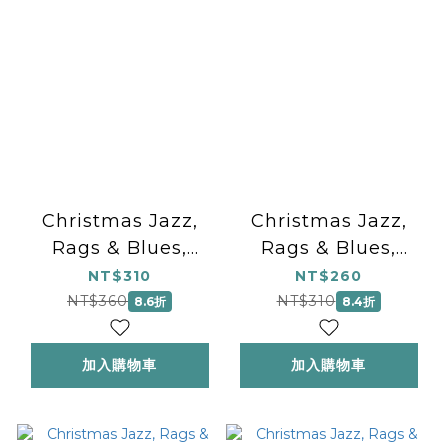
Christmas Jazz,
Christmas Jazz,
Rags & Blues,
Rags & Blues,
Book 3
Book 4
NT$310
NT$260
NT$360
NT$310
8.6折
8.4折
加入購物車
加入購物車