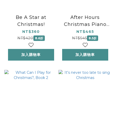
Be A Star at
After Hours
Christmas!
Christmas Piano
Solo/Duet Book 1
NT$360
NT$465
NT$420
NT$545
8.6折
8.5折
加入購物車
加入購物車