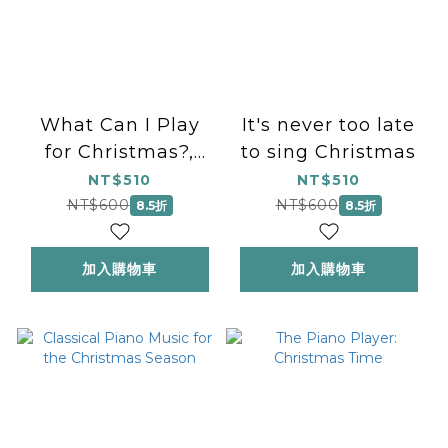
What Can I Play
It's never too late
for Christmas?,
to sing Christmas
Book 2
NT$510
NT$510
NT$600
NT$600
8.5折
8.5折
加入購物車
加入購物車