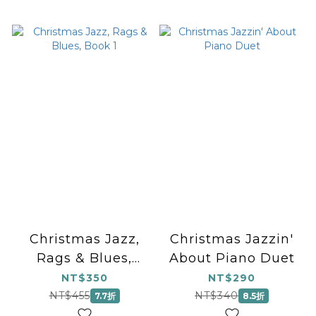
Christmas Jazz,
Christmas Jazzin'
Rags & Blues,
About Piano Duet
Book 1
NT$350
NT$290
NT$455
NT$340
7.7折
8.5折