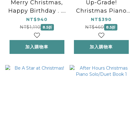
Merry Christmas,
Up-Grade!
Happy Birthday . . .
Christmas Piano
and Many More!
Grades 0-1
NT$940
NT$390
NT$1,110
NT$460
8.5折
8.5折
加入購物車
加入購物車