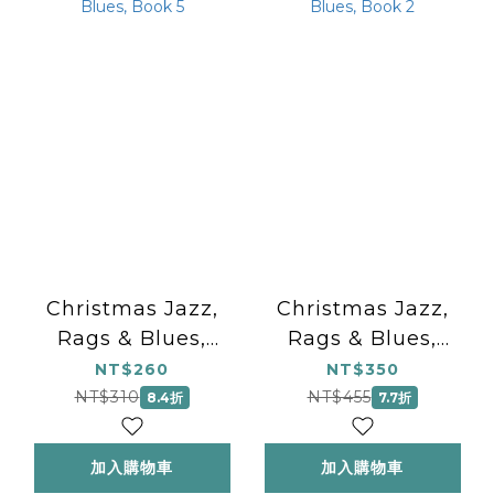
Christmas Jazz,
Christmas Jazz,
Rags & Blues,
Rags & Blues,
Book 5
Book 2
NT$260
NT$350
NT$310
NT$455
8.4折
7.7折
加入購物車
加入購物車