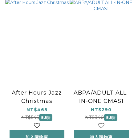
After Hours Jazz
ABPA/ADULT ALL-
Christmas
IN-ONE CMAS1
NT$465
NT$290
NT$545
NT$340
8.5折
8.5折
加入購物車
加入購物車