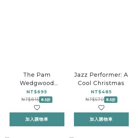
The Pam
Jazz Performer: A
Wedgwood
Cool Christmas
Christmas
NT$695
NT$485
Collection
NT$815
NT$570
8.5折
8.5折
加入購物車
加入購物車