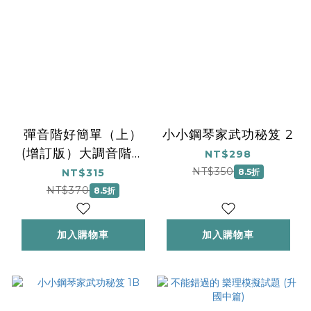
彈音階好簡單（上）
小小鋼琴家武功秘笈 2
(增訂版）大調音階、
NT$298
琶音、終止式（可與英
NT$350
NT$315
8.5折
國皇家檢定教材搭配使
NT$370
8.5折
用）雙語
加入購物車
加入購物車