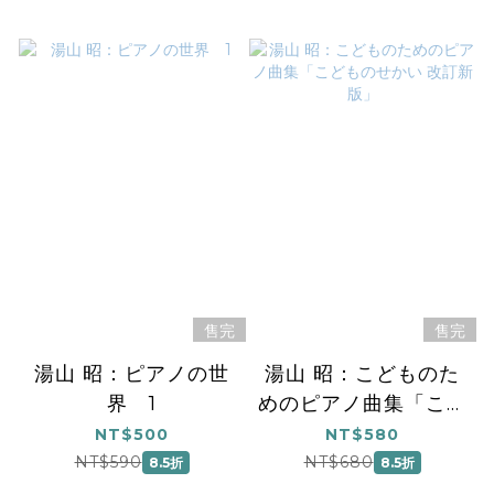
售完
售完
湯山 昭：ピアノの世
湯山 昭：こどものた
界 1
めのピアノ曲集「こど
ものせかい 改訂新
NT$500
NT$580
版」
NT$590
NT$680
8.5折
8.5折