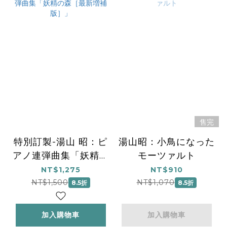
售完
特別訂製-湯山 昭：ピ
湯山昭：小鳥になった
アノ連弾曲集「妖精の
モーツァルト
森［最新増補版］」
NT$1,275
NT$910
NT$1,500
NT$1,070
8.5折
8.5折
加入購物車
加入購物車