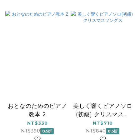
おとなのためのピアノ
美しく響くピアノソロ
教本 2
(初級) クリスマスソ
ングス
NT$330
NT$710
NT$390
NT$840
8.5折
8.5折