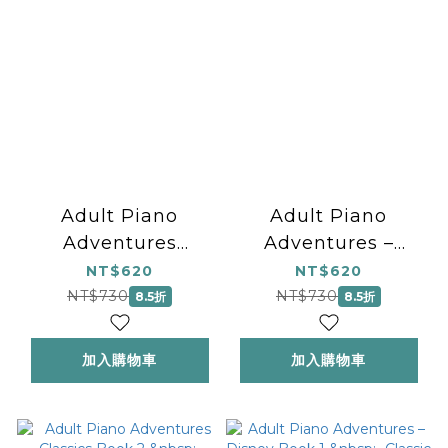
Adult Piano
Adult Piano
Adventures
Adventures –
Literature for the
Disney Book 2 -
NT$620
NT$620
Piano Book 1
Classic and
NT$730
NT$730
8.5折
8.5折
&nbsp;- First
Contemporary
Keyboard Classics
Disney Hits
加入購物車
加入購物車
for the Adult
Learner