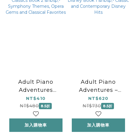
Adult Piano
Adult Piano
Adventures
Adventures –
Classics Book 2
Disney Book 1
NT$410
NT$620
&nbsp;- Symphony
&nbsp;- Classic
NT$480
NT$730
8.5折
8.5折
Themes, Opera
and Contemporary
Gems and
Disney Hits
加入購物車
加入購物車
Classical Favorites