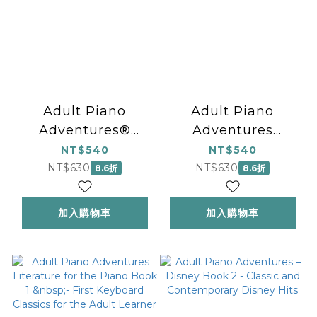
Adult Piano
Adult Piano
Adventures®
Adventures
Popular Book 2
Popular Book 1 -
NT$540
NT$540
Timeless Hits and
NT$630
NT$630
8.6折
8.6折
Popular Favorites
加入購物車
加入購物車