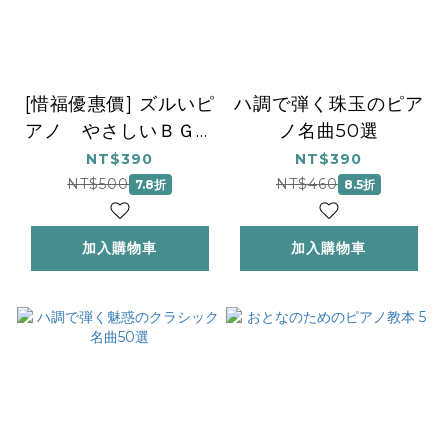
[惜福優惠價] ズルいピ
ハ調で弾く珠玉のピア
アノ やさしいＢＧＭ
ノ名曲50選
1 第3版
NT$390
NT$390
NT$500
NT$460
7.8折
8.5折
加入購物車
加入購物車