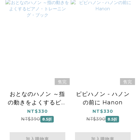
售完
售完
おとなのハノン ～指
ピピハノン - ハノン
の動きをよくするピア
の前に Hanon
ノ・トレーニング・ブ
NT$330
NT$330
ック
NT$390
NT$390
8.5折
8.5折
加入購物車
加入購物車