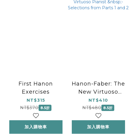
First Hanon
Hanon-Faber: The
Exercises
New Virtuoso
Pianist &nbsp;-
NT$315
NT$410
Selections from
NT$370
NT$480
8.5折
8.5折
Parts 1 and 2
加入購物車
加入購物車