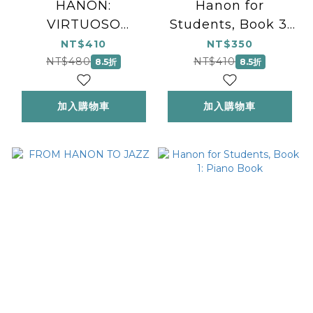
HANON:
Hanon for
VIRTUOSO
Students, Book 3:
PIANIST
Piano Book
NT$410
NT$350
COMPLETE ED
NT$480
NT$410
8.5折
8.5折
加入購物車
加入購物車