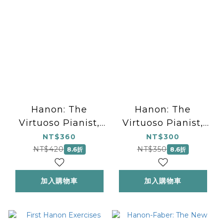
Hanon: The
Hanon: The
Virtuoso Pianist,
Virtuoso Pianist,
Part 2
Part 1
NT$360
NT$300
NT$420
NT$350
8.6折
8.6折
加入購物車
加入購物車