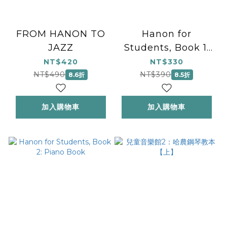
FROM HANON TO
Hanon for
JAZZ
Students, Book 1:
Piano Book
NT$420
NT$330
NT$490
NT$390
8.6折
8.5折
加入購物車
加入購物車