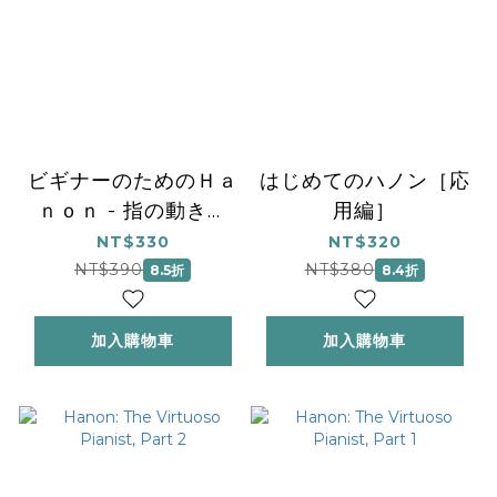
ビギナーのためのＨａ
はじめてのハノン［応
ｎｏｎ - 指の動きを
用編］
良くするピアノ・ワー
NT$330
NT$320
ク
NT$390
NT$380
8.5折
8.4折
加入購物車
加入購物車