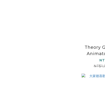
Theory G
Animato
NT
NT$1,