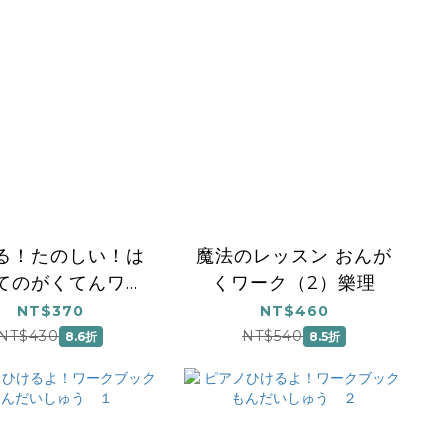
る！たのしい！は
魔法のレッスン おんが
てのがくてんワー
くワーク（2）樂理
ク 上
NT$370
NT$460
NT$430
NT$540
8.6折
8.5折