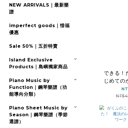
NEW ARRIVALS｜最新樂
譜
imperfect goods｜惜福
優惠
Sale 50%｜五折特賣
Island Exclusive
Products｜島嶼獨家商品
できる！
Piano Music by
じめての
Function｜鋼琴樂譜（功
ク
NT
能導向分類）
NT$4
Piano Sheet Music by
Season｜鋼琴樂譜（季節
選譜）