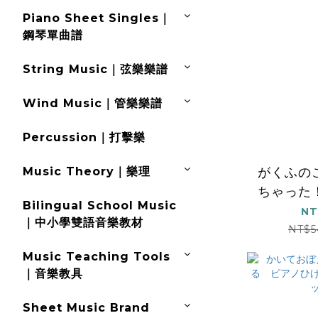
Piano Sheet Singles｜
鋼琴單曲譜
String Music｜弦樂樂譜
Wind Music｜管樂樂譜
Percussion｜打擊樂
がくふの
Music Theory｜樂理
ちゃった
Bilingual School Music
ッスン 
NT
｜中小學雙語音樂教材
ク（
NT$5
Music Teaching Tools
｜音樂教具
Sheet Music Brand