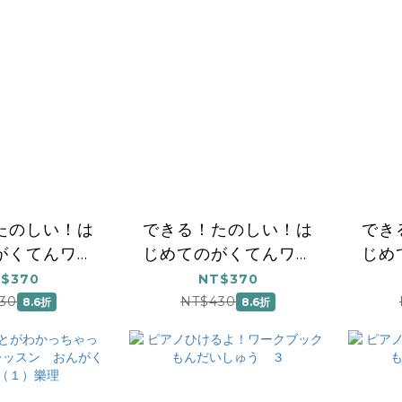
たのしい！は
できる！たのしい！は
でき
がくてんワー
じめてのがくてんワー
じめ
 問題集
ク 下
$370
NT$370
30
NT$430
8.6折
8.6折