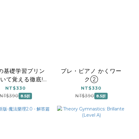
の基礎学習プリン
プレ・ピアノ かくワー
書いて覚える徹底!!
ク②
譜読 導入編
NT$330
NT$330
NT$390
NT$390
8.5折
8.5折