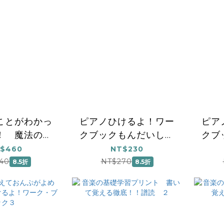
ことがわかっ
ピアノひけるよ！ワー
ピア
！ 魔法のレ
クブックもんだいしゅ
クブ
おんがくワー
う ３
$460
NT$230
１）樂理
40
NT$270
8.5折
8.5折