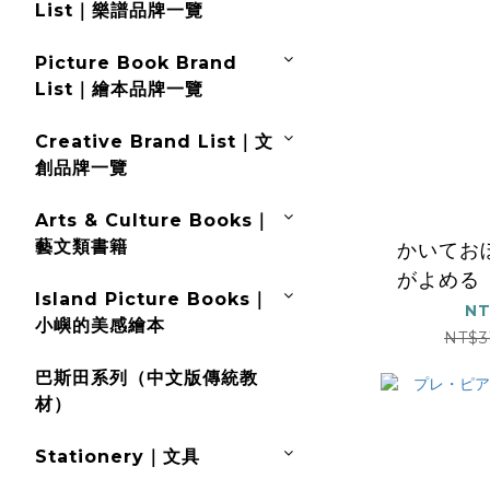
List｜樂譜品牌一覽
Picture Book Brand
List｜繪本品牌一覽
Creative Brand List｜文
創品牌一覽
Arts & Culture Books｜
藝文類書籍
かいてお
がよめる
Island Picture Books｜
るよ！ワ
NT
小嶼的美感繪本
NT$3
巴斯田系列（中文版傳統教
材）
Stationery｜文具