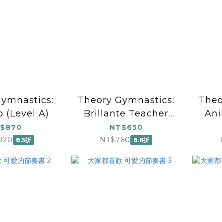
ymnastics:
Theory Gymnastics:
Theo
 (Level A)
Brillante Teacher
Ani
Guide
$870
NT$650
020
NT$760
8.5折
8.6折