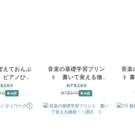
ぼえておんぷ
音楽の基礎学習プリン
音楽
 ピアノひけ
ト 書いて覚える徹
ト 
ーク・ブック
底！！譜読 ２
$260
NT$260
３
10
NT$310
8.4折
8.4折