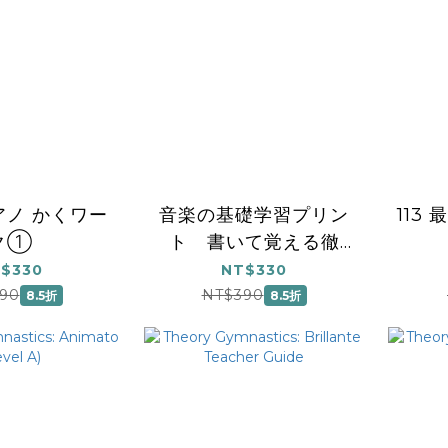
アノ かくワー
音楽の基礎学習プリン
113
ク①
ト 書いて覚える徹
底！！譜読 １
$330
NT$330
90
NT$390
8.5折
8.5折