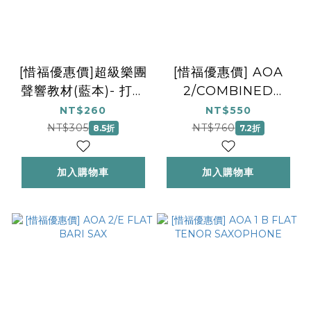
[惜福優惠價]超級樂團
[惜福優惠價] AOA
聲響教材(藍本)- 打擊
2/COMBINED
樂 Percussion
PERC
NT$260
NT$550
NT$305
NT$760
8.5折
7.2折
加入購物車
加入購物車