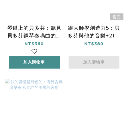
售完
琴鍵上的貝多芬：聽見
跟大師學創造力5：貝
貝多芬鋼琴奏鳴曲的各
多芬與他的音樂+21個
種想像
創意實驗
NT$360
NT$380
加入購物車
加入購物車