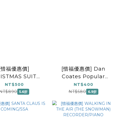
[惜福優惠價]
[惜福優惠價] Dan
ISTMAS SUITE
Coates Popular
LECTION THE
Piano Library: Duets
NT$500
NT$400
for Christmas
NT$890
NT$580
5.6折
6.9折