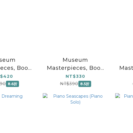
seum
Museum
eces, Book
Masterpieces, Book
Mast
ano Book
3: Piano Book
4
$420
NT$330
90
NT$390
8.6折
8.5折