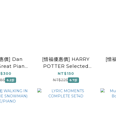
惠價] Dan
[惜福優惠價] HARRY
[惜
Great Piano
POTTER Selected
mas Hits
Themes for Clarinet
C
$300
NT$150
85
NT$225
6.2折
6.7折