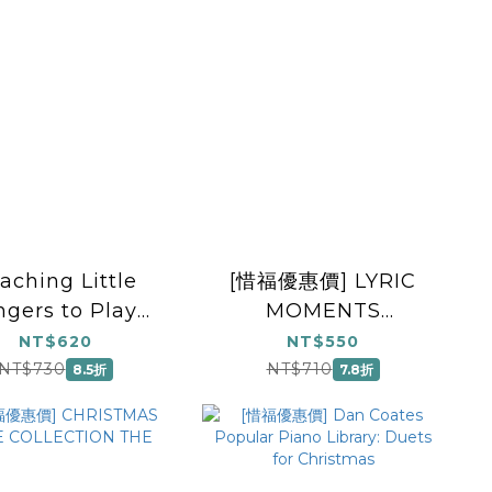
aching Little
[惜福優惠價] LYRIC
ngers to Play
MOMENTS
stmas Classics
COMPLETE SET4D
NT$620
NT$550
NT$730
NT$710
8.5折
7.8折