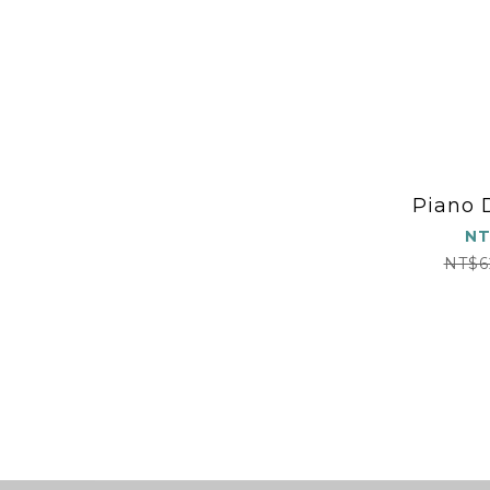
Piano 
NT
NT$6