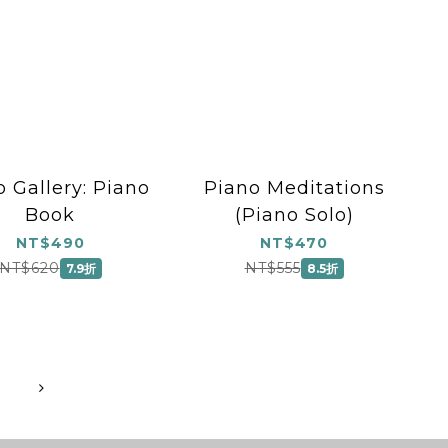
 Gallery: Piano
Piano Meditations
Book
(Piano Solo)
NT$490
NT$470
NT$620
NT$555
7.9折
8.5折