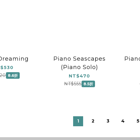
Dreaming
Piano Seascapes
Piano
(Piano Solo)
$530
20
8.6折
NT$470
NT$555
8.5折
1
2
3
4
5