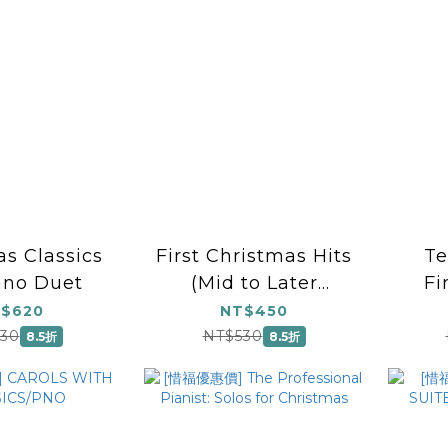
s Classics
First Christmas Hits
Te
ano Duet
(Mid to Later
Fi
Elementary)
Chri
$620
NT$450
30
NT$530
8.5折
8.5折