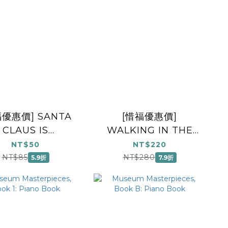
福優惠價] SANTA
[惜福優惠價]
CLAUS IS
WALKING IN THE
OMING/SSA
AIR (THE
NT$50
NT$220
SNOWMAN)
NT$85
NT$280
5.9折
7.9折
RECORDER/PIANO