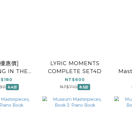
福優惠價]
LYRIC MOMENTS
G IN THE
COMPLETE SET4D
Mast
 (THE
1
$180
NT$600
WMAN)
80
NT$710
6.4折
8.5折
E/PIANO