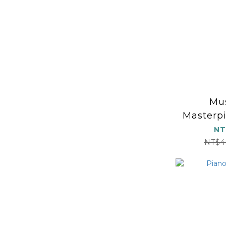
Mu
Masterpi
2: Pi
NT
NT$4