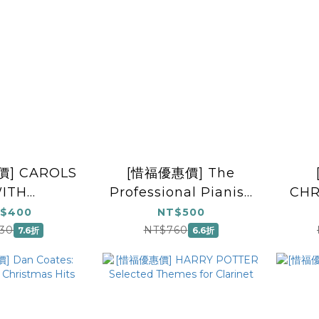
] CAROLS
[惜福優惠價] The
ITH
Professional Pianist:
CHR
ICS/PNO
Solos for Christmas
COL
$400
NT$500
30
NT$760
7.6折
6.6折