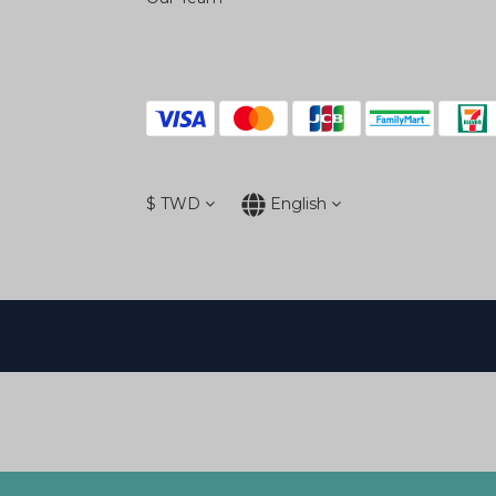
$
TWD
English