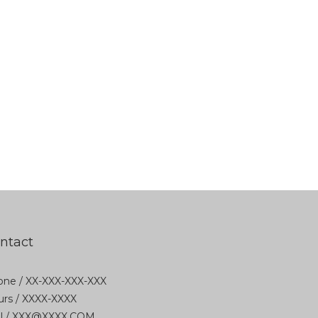
ntact
ne / XX-XXX-XXX-XXX
rs / XXXX-XXXX
il / XXX@XXXX.COM