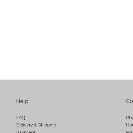
Help
Co
FAQ
Pho
Delivery & Shipping
Hou
Payment
Ma