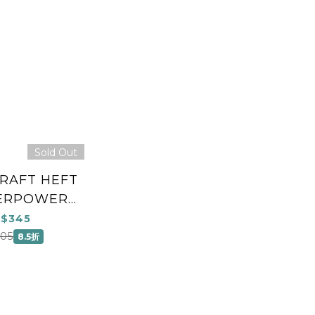
Sold Out
RAFT HEFT
GERPOWER
OK 1)
$345
05
8.5折