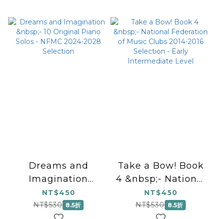
Dreams and
Take a Bow! Book
Imagination
4 &nbsp;- National
&nbsp;- 10 Original
Federation of
NT$450
NT$450
Piano Solos -
Music Clubs 2014-
NT$530
NT$530
8.5折
8.5折
NFMC 2024-2028
2016 Selection -