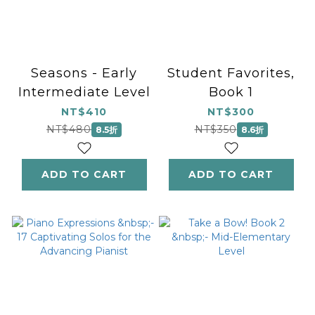
Seasons - Early
Student Favorites,
Intermediate Level
Book 1
NT$410
NT$300
NT$480
NT$350
8.5折
8.6折
ADD TO CART
ADD TO CART