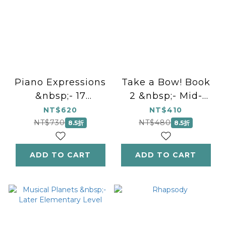
Piano Expressions
Take a Bow! Book
&nbsp;- 17
2 &nbsp;- Mid-
Captivating Solos
Elementary Level
NT$620
NT$410
for the Advancing
NT$730
NT$480
8.5折
8.5折
Pianist
ADD TO CART
ADD TO CART