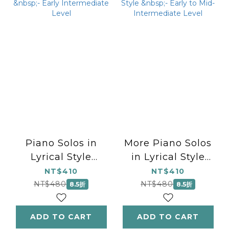
Piano Solos in
More Piano Solos
Lyrical Style
in Lyrical Style
&nbsp;- Early
&nbsp;- Early to
NT$410
NT$410
Intermediate Level
Mid-Intermediate
NT$480
NT$480
8.5折
8.5折
Level
ADD TO CART
ADD TO CART