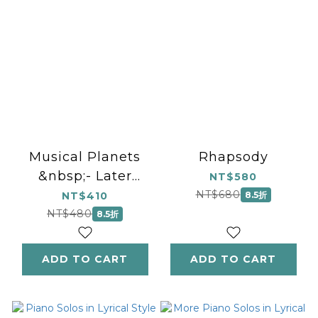
Musical Planets
Rhapsody
&nbsp;- Later
NT$580
Elementary Level
NT$680
NT$410
8.5折
NT$480
8.5折
ADD TO CART
ADD TO CART