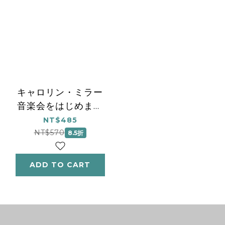
キャロリン・ミラー
音楽会をはじめまし
ょ! やさしいピアノ小
NT$485
品集 初級
NT$570
8.5折
ADD TO CART