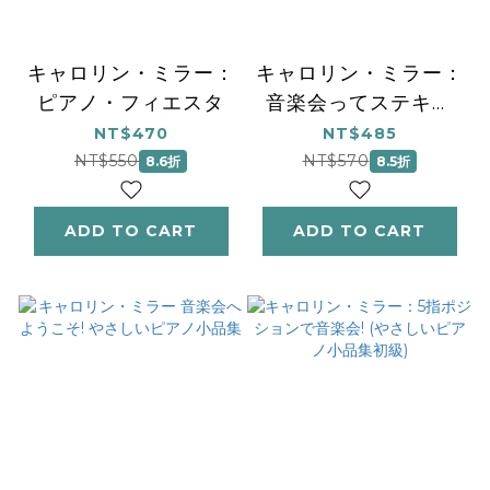
キャロリン・ミラー：
キャロリン・ミラー：
ピアノ・フィエスタ
音楽会ってステキ！
(やさしいピアノ小品
NT$470
NT$485
集 初中級)
NT$550
NT$570
8.6折
8.5折
ADD TO CART
ADD TO CART