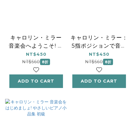
キャロリン・ミラー
キャロリン・ミラー：
音楽会へようこそ! や
5指ポジションで音楽
さしいピアノ小品集
会! (やさしいピアノ小
NT$450
NT$450
品集初級)
NT$560
NT$560
8折
8折
ADD TO CART
ADD TO CART