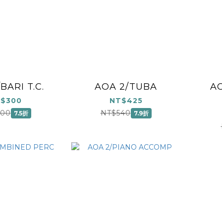
BARI T.C.
AOA 2/TUBA
A
$300
NT$425
400
NT$540
7.5折
7.9折