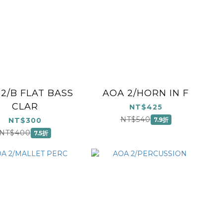
2/B FLAT BASS
AOA 2/HORN IN F
CLAR
NT$425
NT$540
NT$300
7.9折
NT$400
7.5折