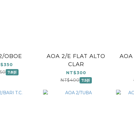
2/OBOE
AOA 2/E FLAT ALTO
AOA 
CLAR
$350
50
7.8折
NT$300
NT$400
7.5折