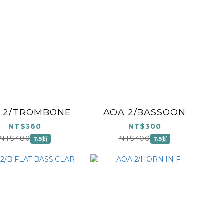
 2/TROMBONE
AOA 2/BASSOON
NT$360
NT$300
NT$480
NT$400
7.5折
7.5折