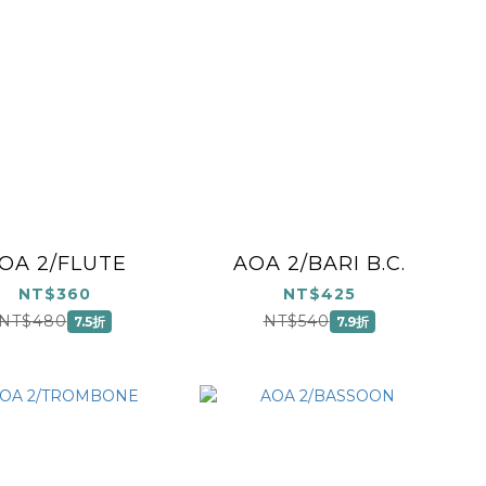
OA 2/FLUTE
AOA 2/BARI B.C.
NT$360
NT$425
NT$480
NT$540
7.5折
7.9折