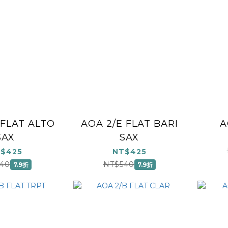
 FLAT ALTO
AOA 2/E FLAT BARI
A
SAX
SAX
$425
NT$425
40
NT$540
7.9折
7.9折