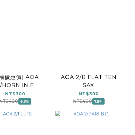
福優惠價] AOA
AOA 2/B FLAT TEN
/HORN IN F
SAX
NT$300
NT$300
NT$480
NT$400
6.3折
7.5折