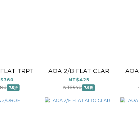
 FLAT TRPT
AOA 2/B FLAT CLAR
AOA
$360
NT$425
480
NT$540
7.5折
7.9折