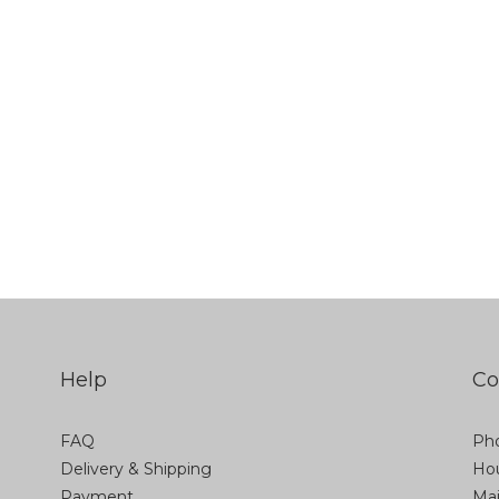
Help
Co
FAQ
Pho
Delivery & Shipping
Hou
Payment
Ma