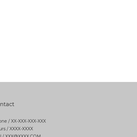
ntact
ne / XX-XXX-XXX-XXX
rs / XXXX-XXXX
il / XXX@XXXX.COM