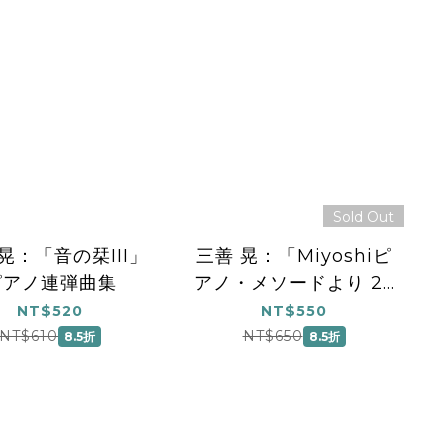
Sold Out
晃：「音の栞III」
三善 晃：「Miyoshiピ
ピアノ連弾曲集
アノ・メソードより 27
の練習曲」
NT$520
NT$550
NT$610
NT$650
8.5折
8.5折