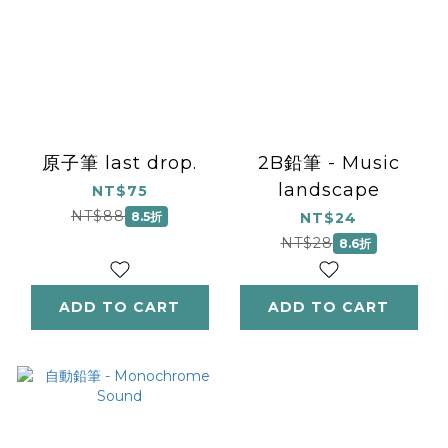
原子筆 last drop.
2B鉛筆 - Music
landscape
NT$75
NT$88
8.5折
NT$24
NT$28
8.6折
ADD TO CART
ADD TO CART