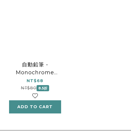
自動鉛筆 -
Monochrome
Sound
NT$68
NT$80
8.5折
ADD TO CART